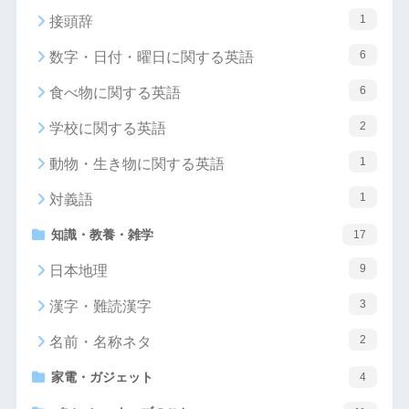
1
接頭辞
6
数字・日付・曜日に関する英語
6
食べ物に関する英語
2
学校に関する英語
1
動物・生き物に関する英語
1
対義語
知識・教養・雑学
17
9
日本地理
3
漢字・難読漢字
2
名前・名称ネタ
家電・ガジェット
4