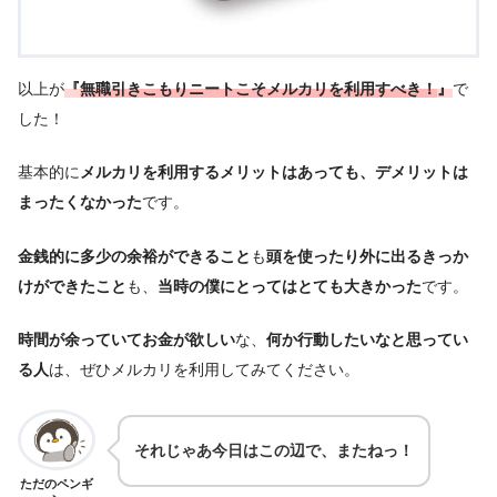
以上が
『
無職引きこもりニートこそメルカリを利用すべき！
』
で
した！
基本的に
メルカリを利用するメリットはあっても、デメリットは
まったくなかった
です。
金銭的に多少の余裕ができること
も
頭を使ったり外に出るきっか
けができたこと
も、
当時の僕にとってはとても大きかった
です。
時間が余っていてお金が欲しい
な、
何か行動したいなと思ってい
る人
は、ぜひメルカリを利用してみてください。
それじゃあ今日はこの辺で、またねっ！
ただのペンギ