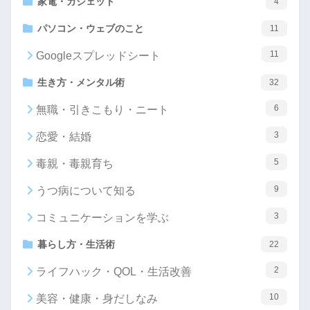
家電・ガジェット
4
パソコン・ウェブのこと
11
11
Googleスプレッドシート
生き方・メンタル術
32
6
無職・引きこもり・ニート
3
恋愛・結婚
5
毒親・毒親育ち
9
うつ病について知る
3
コミュニケーションを学ぶ
暮らし方・生活術
22
2
ライフハック・QOL・生活改善
10
美容・健康・身だしなみ