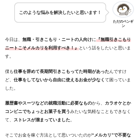
このような悩みを解決したいと思います！
ただのペンギ
ン
今日は、
無職・引きこもり・ニートの人向け
に
『無職引きこもり
ニートこそメルカリを利用すべき！』
という話をしたいと思いま
す。
僕も
仕事を辞めて長期間引きこもってた時期があった
んですけ
ど、
仕事をしてないから自由に使えるお金が少なく
て困っていま
した。
履歴書やスーツなどの就職活動に必要なもの
から、
カラオケとか
コンビニでちょっとお菓子を買う
みたいな気軽なこともできなく
て、
ストレスが溜まっていました
。
そこでお金を稼ぐ方法として思いついたのが
“メルカリ”で不要な