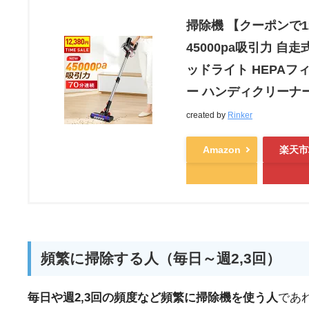
掃除機 【クーポンで1
45000pa吸引力 自走
ッドライト HEPAフ
ー ハンディクリーナー
created by
Rinker
Amazon
楽天市
頻繁に掃除する人（毎日～週2,3回）
毎日や週2,3回の頻度など頻繁に掃除機を使う人
であ