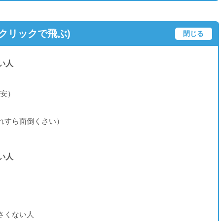
(クリックで飛ぶ)
閉じる
い人
目安）
）
れすら面倒くさい）
い人
さくない人