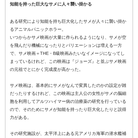
知能を持った巨大なサメに人々襲い掛かる
ある研究により知能を持ち巨大化したサメが人々に襲い掛か
るアニマルパニックホラー。
いつからかサメ映画が大量に作られるようになり、サメが空
を飛んだり機械になったりとバリエーションは増える一方
で、サメ映画＝THE・B級映画みたいなイメージになってし
まっているけれど、この映画は『ジョーズ』と並ぶサメ映画
の元祖でとにかく完成度が高かった。
サメ映画は、基本的にサメがなんで変異したのかの設定が雑
だったりするけれど、この映画は主人公の女性がサメの脳細
胞を利用してアルツハイマー病の治療薬の研究を行っている
ので、そのためにサメが知能を持ったり巨大化したりと説得
力がある。
その研究施設が、太平洋上にある元アメリカ海軍の潜水艦補