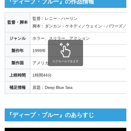
『ディープ・ブルー』の作品情報
監督：レニー・ハーリン
監督・脚本
脚本：ダンカン・ケネディ／ウェイン・パワーズ／ド
ジャンル
ホラー、スリラー、アクション
製作年
1999年
スクロールできます
製作国
アメリカ
上映時間
1時間44分
補足情報
原題：Deep Blue Sea
『ディープ・ブルー』のあらすじ