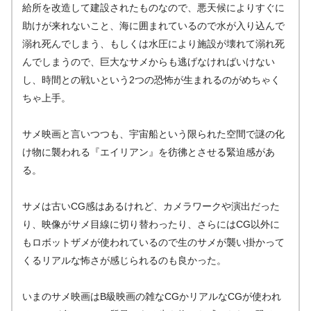
給所を改造して建設されたものなので、悪天候によりすぐに
助けが来れないこと、海に囲まれているので水が入り込んで
溺れ死んでしまう、もしくは水圧により施設が壊れて溺れ死
んでしまうので、巨大なサメからも逃げなければいけない
し、時間との戦いという2つの恐怖が生まれるのがめちゃく
ちゃ上手。
サメ映画と言いつつも、宇宙船という限られた空間で謎の化
け物に襲われる『エイリアン』を彷彿とさせる緊迫感があ
る。
サメは古いCG感はあるけれど、カメラワークや演出だった
り、映像がサメ目線に切り替わったり、さらにはCG以外に
もロボットザメが使われているので生のサメが襲い掛かって
くるリアルな怖さが感じられるのも良かった。
いまのサメ映画はB級映画の雑なCGかリアルなCGが使われ