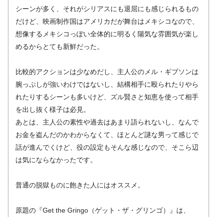
シーンが多く、それがシリアスにも退屈にも感じられるもの
だけど、映画制作国はアメリカだが舞台はメキシコなので、
想像するメキシコっぽい全体的に明るく陽気な雰囲気が楽し
めるからとても新鮮だった。
比較的アクションは少なめだし、主人公のメル・ギブソンは
腕っぷしが強いわけではないし、結構相手に殴られたりやら
れたりするシーンも多いけど、ズル賢さと知恵を使って相手
を出し抜く様子は必見。
あとは、主人公の素性や過去はあまり語られないし、なんで
お金を盗んだのかわからなくて、ほとんど謎な男って感じで
話が進んでくけど、役の設定もそんな感じなので、そこら辺
は気にならなかったです。
普通の脱獄ものに飽きた人にはオススメ。
原題の『Get the Gringo（ゲット・ザ・グリンゴ）』は、