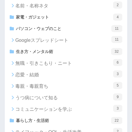
2
名前・名称ネタ
家電・ガジェット
4
パソコン・ウェブのこと
11
11
Googleスプレッドシート
生き方・メンタル術
32
6
無職・引きこもり・ニート
3
恋愛・結婚
5
毒親・毒親育ち
9
うつ病について知る
3
コミュニケーションを学ぶ
暮らし方・生活術
22
2