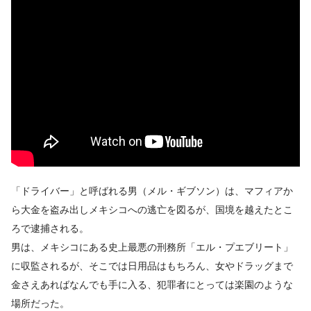
「ドライバー」と呼ばれる男（メル・ギブソン）は、マフィアか
ら大金を盗み出しメキシコへの逃亡を図るが、国境を越えたとこ
ろで逮捕される。
男は、メキシコにある史上最悪の刑務所「エル・プエブリート」
に収監されるが、そこでは日用品はもちろん、女やドラッグまで
金さえあればなんでも手に入る、犯罪者にとっては楽園のような
場所だった。