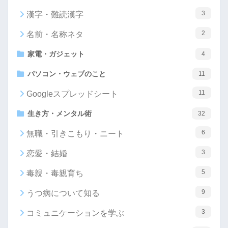
3
漢字・難読漢字
2
名前・名称ネタ
家電・ガジェット
4
パソコン・ウェブのこと
11
11
Googleスプレッドシート
生き方・メンタル術
32
6
無職・引きこもり・ニート
3
恋愛・結婚
5
毒親・毒親育ち
9
うつ病について知る
3
コミュニケーションを学ぶ