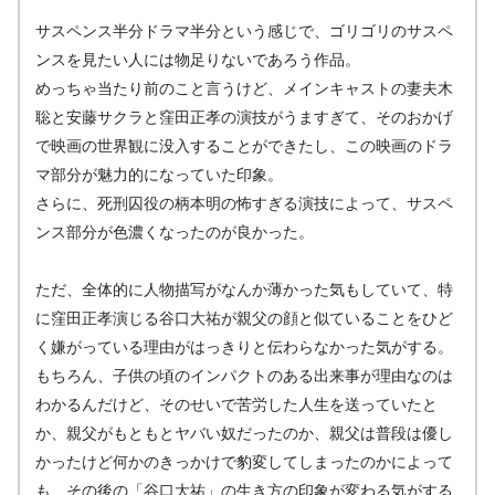
サスペンス半分ドラマ半分という感じで、ゴリゴリのサスペ
ンスを見たい人には物足りないであろう作品。
めっちゃ当たり前のこと言うけど、メインキャストの妻夫木
聡と安藤サクラと窪田正孝の演技がうますぎて、そのおかげ
で映画の世界観に没入することができたし、この映画のドラ
マ部分が魅力的になっていた印象。
さらに、死刑囚役の柄本明の怖すぎる演技によって、サスペ
ンス部分が色濃くなったのが良かった。
ただ、全体的に人物描写がなんか薄かった気もしていて、特
に窪田正孝演じる谷口大祐が親父の顔と似ていることをひど
く嫌がっている理由がはっきりと伝わらなかった気がする。
もちろん、子供の頃のインパクトのある出来事が理由なのは
わかるんだけど、そのせいで苦労した人生を送っていたと
か、親父がもともとヤバい奴だったのか、親父は普段は優し
かったけど何かのきっかけで豹変してしまったのかによって
も、その後の「谷口大祐」の生き方の印象が変わる気がする