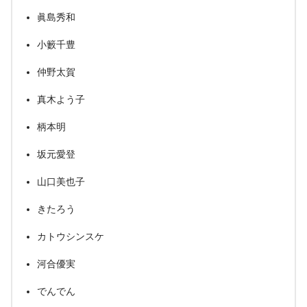
眞島秀和
小籔千豊
仲野太賀
真木よう子
柄本明
坂元愛登
山口美也子
きたろう
カトウシンスケ
河合優実
でんでん