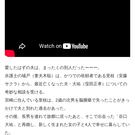
愛したはずの夫は、まったくの別人だったーーー。
弁護士の城戸（妻夫木聡）は、かつでの依頼者である里枝（安藤
サクラ）から、最近亡くなった夫・大祐（窪田正孝）についての
奇妙な相談を受ける。
宮崎に住んでいる里枝は、2歳の次男を脳腫瘍で失ったことがきっ
かけで夫と別れた過去があった。
その後、長男を連れて故郷に戻ったあと、そこで出会った「谷口
大祐」と再婚し、新しく生まれた女の子と4人で幸せに暮らしてい
た。