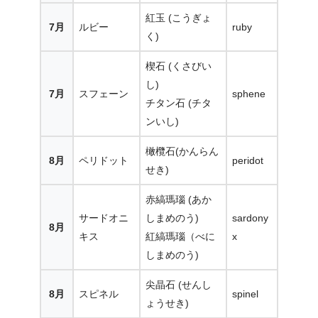
紅玉 (こうぎょ
7月
ルビー
ruby
く)
楔石 (くさびい
し)
7月
スフェーン
sphene
チタン石 (チタ
ンいし)
橄欖石(かんらん
8月
ペリドット
peridot
せき)
赤縞瑪瑙 (あか
サードオニ
しまめのう)
sardony
8月
キス
紅縞瑪瑙（べに
x
しまめのう)
尖晶石 (せんし
8月
スピネル
spinel
ょうせき)