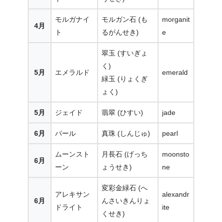
モルガナイ
モルガン石 (も
morganit
4月
ト
るがんせき)
e
翠玉 (すいぎょ
く)
5月
エメラルド
emerald
緑玉 (りょくぎ
ょく)
5月
ジェイド
翡翠 (ひすい)
jade
6月
パール
真珠 (しんじゅ)
pearl
ムーンスト
月長石 (げっち
moonsto
6月
ーン
ょうせき)
ne
変彩金緑石 (へ
アレキサン
alexandr
6月
んさいきんりょ
ドライト
ite
くせき)