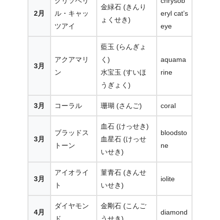
クリソベリ
chrysob
金緑石 (きんり
2月
ル・キャッ
eryl cat’s
ょくせき)
ツアイ
eye
藍玉 (らんぎょ
アクアマリ
く)
aquama
3月
ン
水宝玉 (すいほ
rine
うぎょく)
3月
コーラル
珊瑚 (さんご)
coral
血石 (けっせき)
ブラッドス
bloodsto
3月
血星石 (けっせ
トーン
ne
いせき)
アイオライ
菫青石 (きんせ
3月
iolite
ト
いせき)
ダイヤモン
金剛石 (こんご
4月
diamond
ド
うせき)