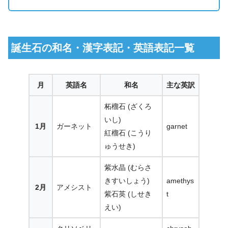
誕生石の和名・漢字表記・英語表記一覧
月
英語名
和名
主な英訳
柘榴石 (ざくろ
いし)
1月
ガーネット
garnet
紅榴石 (こうり
ゅうせき)
紫水晶 (むらさ
きすいしょう)
amethys
2月
アメシスト
紫石英 (しせき
t
えい)