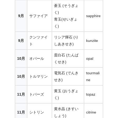
蒼玉 (そうぎょ
く)
9月
サファイア
sapphire
青玉(せいぎょ
く)
クンツァイ
リシア輝石 (り
9月
kunzite
ト
しあきせき)
蛋白石 (たんぱ
10月
オパール
opal
くせき)
電気石 (でんき
tourmali
10月
トルマリン
せき)
ne
黄玉 (おうぎょ
11月
トパーズ
topaz
く)
黄水晶 (きすい
11月
シトリン
citrine
しょう)