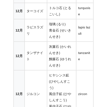
トルコ石 (とる
turquois
12月
ターコイズ
こいし)
e
瑠璃 (るり)
ラピスラズ
lapis laz
12月
青金石 (せいき
リ
uli
んせき)
灰簾石 (かいれ
タンザナイ
んせき)
tanzanit
12月
ト
黝簾石 (ゆうれ
e
んせき)
ヒヤシンス鉱
(ひやしんすこ
う)
12月
ジルコン
風信子鉱 (ひや
zircon
しんすこう)
風信子石 (ひや