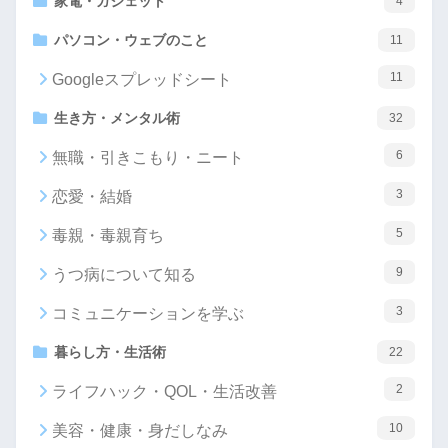
家電・ガジェット
4
パソコン・ウェブのこと
11
11
Googleスプレッドシート
生き方・メンタル術
32
6
無職・引きこもり・ニート
3
恋愛・結婚
5
毒親・毒親育ち
9
うつ病について知る
3
コミュニケーションを学ぶ
暮らし方・生活術
22
2
ライフハック・QOL・生活改善
10
美容・健康・身だしなみ