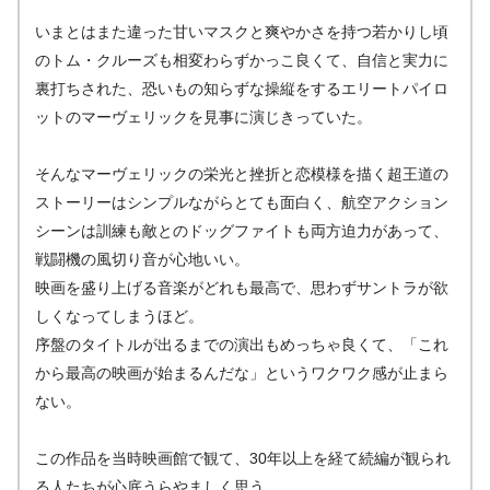
いまとはまた違った甘いマスクと爽やかさを持つ若かりし頃
のトム・クルーズも相変わらずかっこ良くて、自信と実力に
裏打ちされた、恐いもの知らずな操縦をするエリートパイロ
ットのマーヴェリックを見事に演じきっていた。
そんなマーヴェリックの栄光と挫折と恋模様を描く超王道の
ストーリーはシンプルながらとても面白く、航空アクション
シーンは訓練も敵とのドッグファイトも両方迫力があって、
戦闘機の風切り音が心地いい。
映画を盛り上げる音楽がどれも最高で、思わずサントラが欲
しくなってしまうほど。
序盤のタイトルが出るまでの演出もめっちゃ良くて、「これ
から最高の映画が始まるんだな」というワクワク感が止まら
ない。
この作品を当時映画館で観て、30年以上を経て続編が観られ
る人たちが心底うらやましく思う。