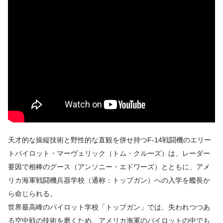
天才的な操縦技術と野性的な直観を併せ持つF-14戦闘機のエリー
トパイロット・マーヴェリック（トム・クルーズ）は、レーダー
要因で相棒のグース（アンソニー・エドワーズ）とともに、アメ
リカ海軍戦闘機兵器学校（通称：トップガン）への入学を艦長か
ら命じられる。
世界最高峰のパイロット学校「トップガン」では、失われつつあ
る空中戦の技術を磨くため、アメリカ海軍のパイロットの中でも