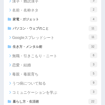
3
漢字・難読漢字
2
名前・名称ネタ
家電・ガジェット
4
パソコン・ウェブのこと
11
11
Googleスプレッドシート
生き方・メンタル術
32
6
無職・引きこもり・ニート
3
恋愛・結婚
5
毒親・毒親育ち
9
うつ病について知る
3
コミュニケーションを学ぶ
暮らし方・生活術
22