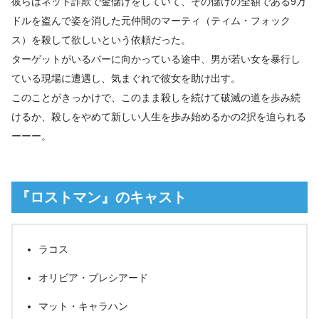
彼らはネット詐欺で金儲けをしていて、その儲けの全額である9万
ドルを盗んで姿を消した元仲間のマーティ（ティム・フォック
ス）を殺して欲しいという依頼だった。
ターゲットがいるバーに向かっている途中、男が若い女を暴行し
ている現場に遭遇し、気まぐれで彼女を助け出す。
このことがきっかけで、このまま殺しを続けて破滅の道を歩み続
けるか、殺しをやめて新しい人生を歩み始めるかの2択を迫られる
ーーー。
『ロストマン』のキャスト
ラコス
オリビア・プレシアード
マット・キャラハン