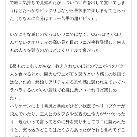
で軽い気持ちで見始めたが、ついつい声を出して驚いてしま
うほどおっかなビックリしながら最後まで楽しませてもらっ
た（ちなみに自分はホラー苦手の超ビビり）。
いかにもな感じの安っぽいワニではなく、CGっぽさがほと
んどないクオリティの高い見た目のワニが複数登場し、何人
もの人々を襲うのがほどよくリアルで良かった。
B級ものにありがちな、数えきれないほどのワニがバクバク
人を食べるとか、巨大なワニが町を襲うという感じの映画で
はないため、終始リアリティある恐怖感に襲われ見ていてハ
ラハラするのがいい意味で心臓に悪い（それほど楽しめ
た）。
ハリケーンにより暴風と暴雨がひどい状況でヘリコプターが
飛んでいたり、主人公のタフさや父親の生命力がヤバかった
り、危ないって言ってるのに身を乗り出してワニに襲われた
りと、突っ込みどころはたくさんあったがそれも含めてすご